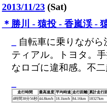
2013/11/23
(Sat)
＊
勝川 - 猿投 - 香嵐渓 - 
_
自転車に乗りながら
ティアル。トヨタ。手
なロゴに違和感。不二
_
走行時間
最高速度
平均時速
走行距離
累計走行
4時間38分56秒
44.8km/h
18.1km/h
84.16km
18327km