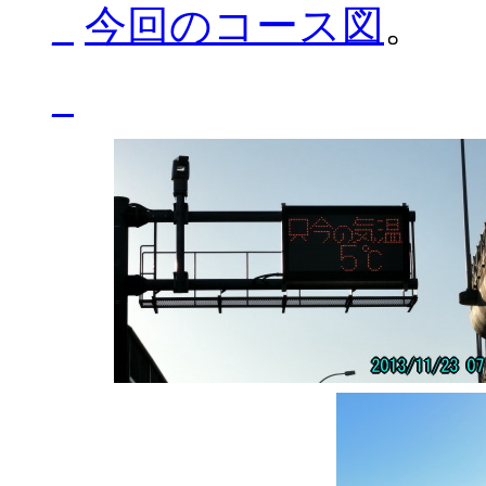
_
今回のコース図
。
_