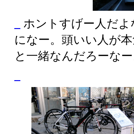
_
ホントすげー人だよ
になー。頭いい人が本
と一緒なんだろーなー
_