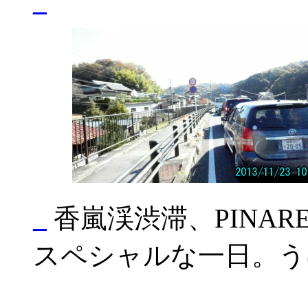
_
_
香嵐渓渋滞、PINAR
スペシャルな一日。う
_