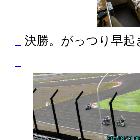
_
決勝。がっつり早起き(
_