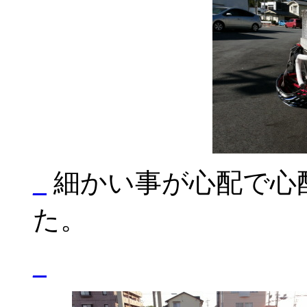
_
細かい事が心配で心
た。
_