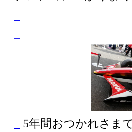
_
_
_
5年間おつかれさま