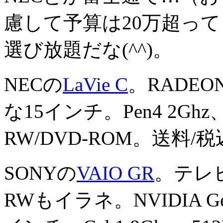
慮して予算は20万超っ
選び放題だな(^^)。
NECの
LaVie C
。RADEON 9
な15インチ。Pen4 2Ghz
RW/DVD-ROM。送料/税
SONYの
VAIO GR
。テレ
RWもイラネ。NVIDIA GeFor