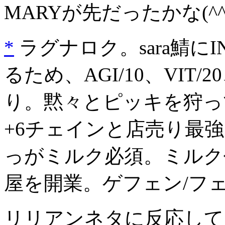
MARYが先だったかな(^^
*
ラグナロク。sara鯖に
るため、AGI/10、VIT/2
り。黙々とピッキを狩っ
+6チェインと店売り最
っがミルク必須。ミルク
屋を開業。ゲフェン/フ
リリアンネタに反応してく