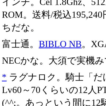
インチ。Cel 1.8Ghz、51
ROM。送料/税込195,2
ちだな。
富士通。
BIBLO NB
。X
NECかな。大須で実機
*
ラグナロク。騎士「だけ
Lv60～70くらいの12
(^^;。あっという間に1