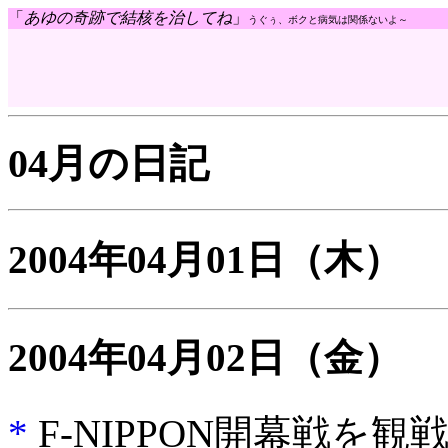
「
あゆの奇跡で結核を治してね
」
うぐぅ、ボクと病気は関係ないよ～
04月の日記
2004年04月01日
（木）
2004年04月02日
（金）
*
F-NIPPON開幕戦を