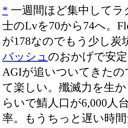
*
一週間ほど集中してラ
士のLvを70から74へ。F
が178なのでもう少し炭
バッシュ
のおかげで安定
AGIが追いついてきたの
て楽しい。殲滅力を生かし
らいで鯖人口が6,000人
率。もうちっと遅い時間だ