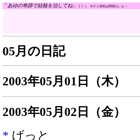
「
あゆの奇跡で結核を治してね
」
うぐぅ、ボクと病気は関係ないよ～
05月の日記
2003年05月01日
（木）
2003年05月02日
（金）
*
げっと