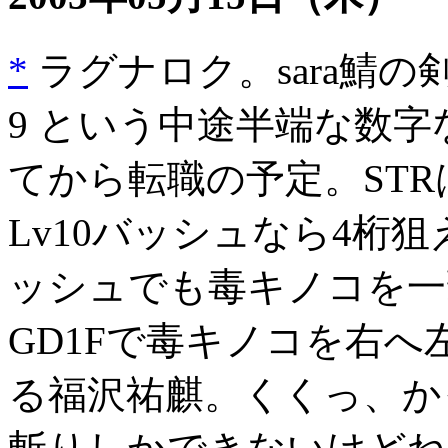
*
ラグナロク。sara鯖の剣
9 という中途半端な数字
てから転職の予定。STRは
Lv10バッシュなら4桁
ッシュでも毒キノコを一
GD1Fで毒キノコを右
る福沢祐麒。くくっ、かっ