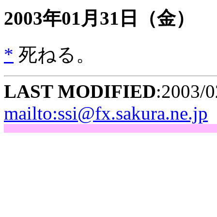
2003年01月31日
（金）
*
死ねる。
LAST MODIFIED
:2003/0
mailto:ssi@fx.sakura.ne.jp