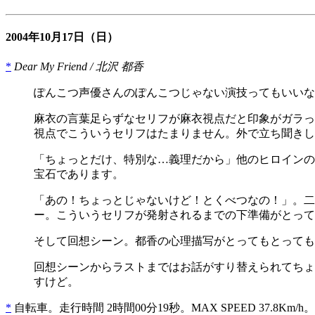
2004年10月17日
（日）
*
Dear My Friend / 北沢 都香
ぽんこつ声優さんのぽんこつじゃない演技ってもいいな
麻衣の言葉足らずなセリフが麻衣視点だと印象がガラっ
視点でこういうセリフはたまりません。外で立ち聞きし
「ちょっとだけ、特別な…義理だから」他のヒロインの
宝石であります。
「あの！ちょっとじゃないけど！とくべつなの！」。二
ー。こういうセリフが発射されるまでの下準備がとって
そして回想シーン。都香の心理描写がとってもとっても
回想シーンからラストまではお話がすり替えられてちょい残
すけど。
*
自転車。走行時間 2時間00分19秒。MAX SPEED 37.8Km