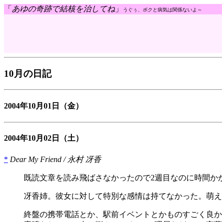
「
あゆの奇跡で結核を治してね
」
うぐぅ、ボクと病気は関係ないよ～
10月の日記
2004年10月01日
（金）
2004年10月02日
（土）
*
Dear My Friend / 永村 冴香
既読文章を読み飛ばさなかったので2週目なのに時間か
冴香姉。彼女に対して特別な感情は持てなかった。萌え
終盤の携帯電話とか、駅前イベントとかものすごく良か