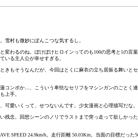
。雪村も微妙にぽんこつな気するし。
と変わるのね。ぼけぼけヒロインってのも100の思考と1の言
ている主人公が幸せすぎる。
ときもそうなんだが、今回はとくに麻衣の立ち居振る舞いとセ
蓮コンポか…、こういう卑怯なセリフをマシンガンのごとく連
も上手。
、可愛いくって、せつないんです。少女漫画と心理描写だな。
念。回想シーンのノリでラストまで突っ走って欲しかったなー。『D
/h。AVE SPEED 24.9km/h。走行距離 50.03Km。当面