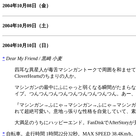
2004年10月08日
（金）
2004年10月09日
（土）
2004年10月10日
（日）
*
Dear My Friend / 黒崎 小麦
四耳な異星人が毒舌マシンガントークで周囲を和ませて
CloverHeartsのちまりの人か。
マシンガンの最中にふにゃっと弱くなる瞬間がたまらな
イプ。つんつんつんつんつんつんつんつんつん。あー、
『マシンガン→ふにゃ→マシンガン→ふにゃ→マシンガ
れて超絶可愛い。意地っ張りな性格を自覚していて、素
大満足のうちにハッピーエンド。FanDiskでAfterStory
*
自転車。走行時間 1時間22分32秒。MAX SPEED 38.4Km/