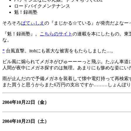
ロードバイクメンテナンス
魁！録画塾
そろそろ
ぱてぃしえ
の『まじかる☆ている』が発売だよなー
『魁！録画塾』。
こちらのサイト
の連載を本にしたもの。東芝
な。
*
台風直撃。itohにも甚大な被害をもたらしました…。
ビル風に煽られてメガネがぴゅーーーっと飛ぶ。たぶん車道に(
人間が夜中にメガネ探すのは無理。あまりにも惨めな姿にい
雨が止んだので予備メガネを装着して懐中電灯持って再検索す
また買うと思うからまた6万円の支出ですか………しょんぼ
2004年10月22日
（金）
2004年10月23日
（土）