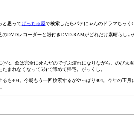
っと思って
げっちゅ屋
で検索したらパテにゃんのドラマちっく
のDVDレコーダーと殻付きDVD-RAMがどれだけ素晴らし
^^;。傘は完全に死んだのでずぶ濡れになりながら、のび太君
たたまれなくなって5分で諦めて帰宅。がっくし。
るも404。今朝もう一回検索するがやっぱり404。今年の正
り。