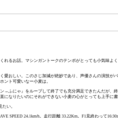
くれるお話。マシンガントークのテンポがとっても小気味よく
く愛おしい。このさじ加減が絶妙であり、声優さんの演技がバ
ホント可愛いなー小麦は。
ン→ふにゃ』をループして終了でも充分満足できたんだが、終
直になりたいのにそれができない小麦の心がとっても上手に書
が見たい。
h。AVE SPEED 24.1km/h。走行距離 33.22Km。F1見