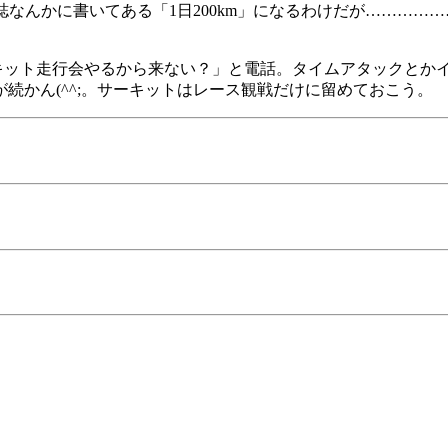
雑誌なんかに書いてある「1日200km」になるわけだが…………
ット走行会やるから来ない？」と電話。タイムアタックとかインス
続かん(^^;。サーキットはレース観戦だけに留めておこう。