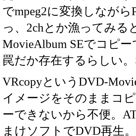
でmpeg2に変換しなが
っ、2chとか漁ってみるとRD
MovieAlbum SEでコピ
罠だか存在するらしい。
VRcopyというDVD-Mo
イメージをそのままコピ
ーできないから不便。A
まけソフトでDVD再生。